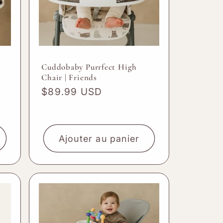
Cuddobaby Purrfect High
Chair | Friends
Prix
$89.99 USD
habituel
Ajouter au panier