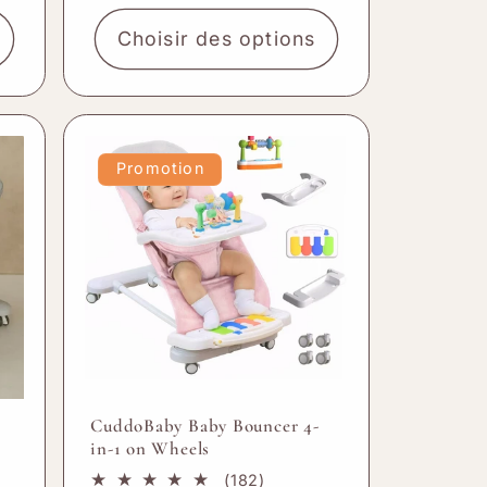
“
Choisir des options
Promotion
CuddoBaby Baby Bouncer 4-
in-1 on Wheels
182
(182)