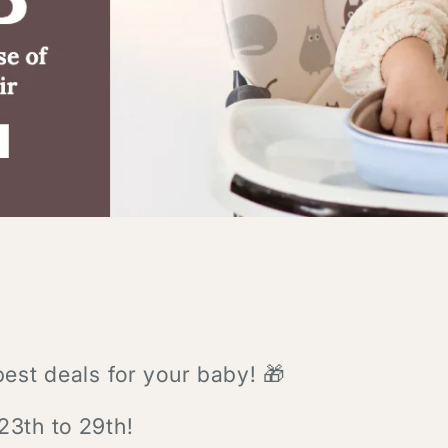
Ã
best deals for your baby! 🎁
23th to 29th!