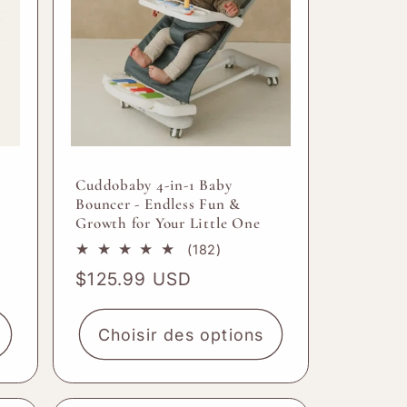
â
Cuddobaby 4-in-1 Baby
Bouncer - Endless Fun &
Growth for Your Little One
182
(182)
nel
total
Prix
$125.99 USD
des
habituel
critiques
Choisir des options