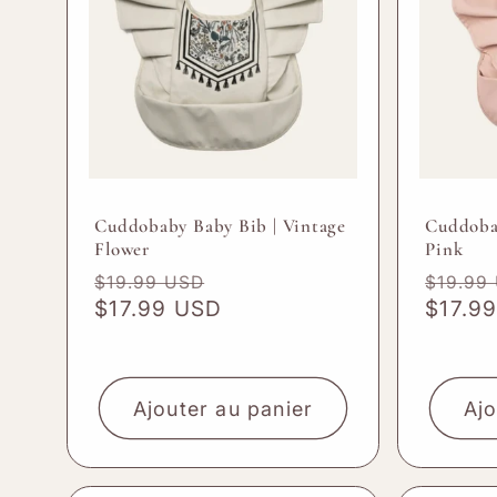
Cuddobaby Baby Bib | Vintage
Cuddoba
Flower
Pink
Prix
Prix
Prix
$19.99 USD
$19.99
habituel
$17.99 USD
promotionnel
habitu
$17.9
Ajouter au panier
Ajo