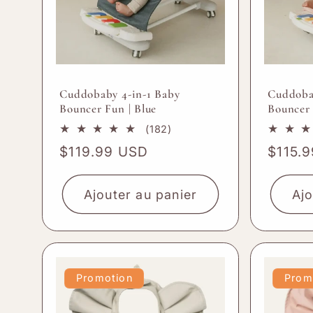
:
Cuddobaby 4-in-1 Baby
Cuddoba
Bouncer Fun | Blue
Bouncer 
182
(182)
total
Prix
$119.99 USD
Prix
$115.
des
habituel
habitu
critiques
Ajouter au panier
Ajo
Promotion
Prom