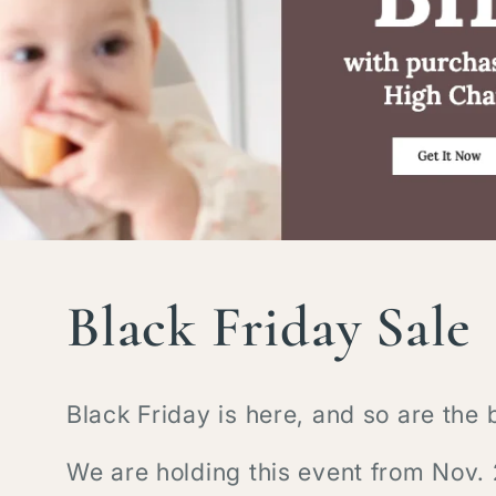
C
Black Friday Sale
o
Black Friday is here, and so are the 
l
We are holding this event from Nov. 