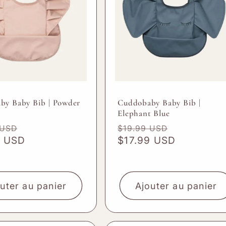

¢
by Baby Bib | Powder
Cuddobaby Baby Bib |
Elephant Blue
Prix
Prix
Prix
 USD
$19.99 USD
el
9 USD
promotionnel
habituel
$17.99 USD
promotion
uter au panier
Ajouter au panier