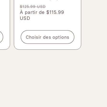
total
Prix
Prix
$125.99 USD
des
habituel
À partir de $115.99
promotionnel
critiques
nnel
es
USD
Choisir des options