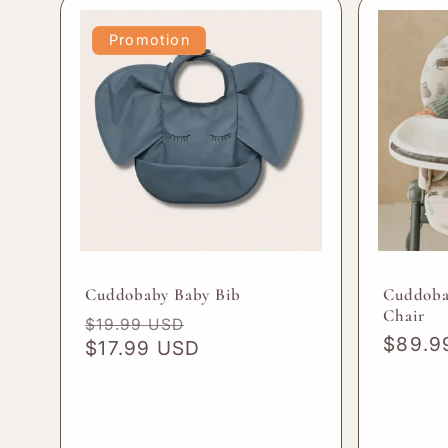
Promotion
Cuddobaby Baby Bib
Cuddoba
Chair
Prix
Prix
$19.99 USD
Prix
$89.9
habituel
$17.99 USD
promotionnel
habitu