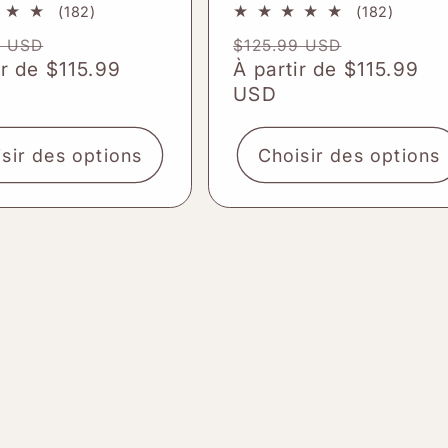
182
182
(182)
(182)
total
total
Prix
Prix
Prix
9 USD
$125.99 USD
des
des
el
ir de $115.99
promotionnel
habituel
À partir de $115.99
promotio
critiques
critiqu
USD
sir des options
Choisir des options