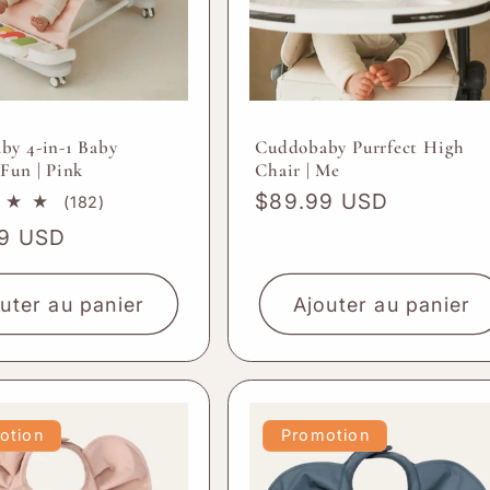
by 4-in-1 Baby
Cuddobaby Purrfect High
Fun | Pink
Chair | Me
Prix
$89.99 USD
182
(182)
total
habituel
99 USD
des
el
critiques
uter au panier
Ajouter au panier
otion
Promotion