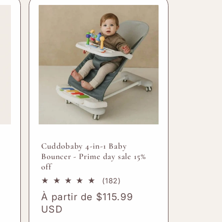
Cuddobaby 4-in-1 Baby
Bouncer - Prime day sale 15%
off
182
(182)
total
Prix
À partir de $115.99
des
habituel
USD
critiques