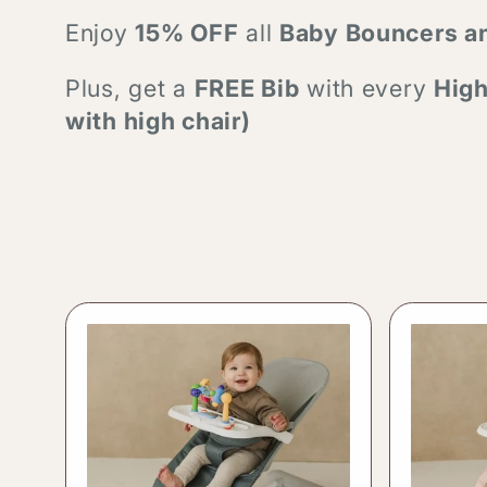
l
Enjoy
15% OFF
all
Baby Bouncers an
Plus, get a
FREE Bib
with every
High
e
with high chair)
c
t
i
o
n